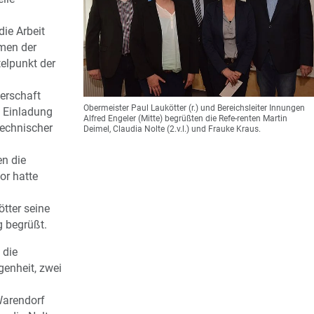
die Arbeit
hmen der
elpunkt der
erschaft
Obermeister Paul Laukötter (r.) und Bereichsleiter Innungen
f Einladung
Alfred Engeler (Mitte) begrüßten die Refe-renten Martin
Technischer
Deimel, Claudia Nolte (2.v.l.) und Frauke Kraus.
n die
or hatte
tter seine
 begrüßt.
 die
enheit, zwei
Warendorf